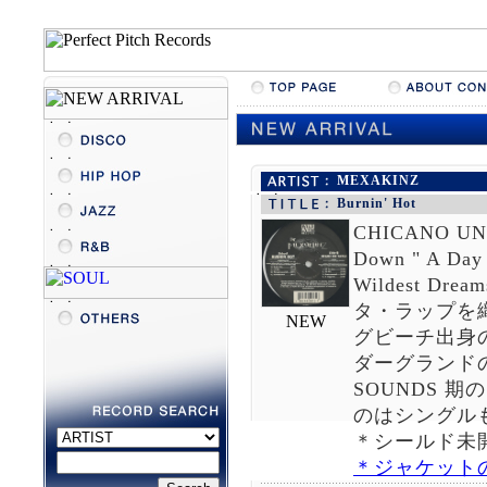
MEXAKINZ
Burnin' Hot
CHICANO UN
Down " A Day
Wildest 
タ・ラップを
グビーチ出身の
ダーグランドのカ
SOUNDS 期
のはシングル
＊シールド未開
＊ジャケット