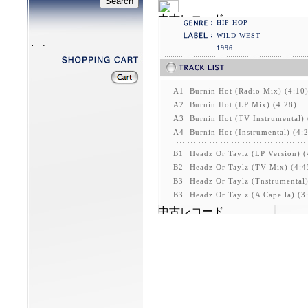
HIP HOP
WILD WEST
1996
A1
Burnin Hot (Radio Mix) (4:10
A2
Burnin Hot (LP Mix) (4:28)
A3
Burnin Hot (TV Instrumental) 
A4
Burnin Hot (Instrumental) (4:
B1
Headz Or Taylz (LP Version) (
B2
Headz Or Taylz (TV Mix) (4:4
B3
Headz Or Taylz (Tnstrumental)
B3
Headz Or Taylz (A Capella) (3