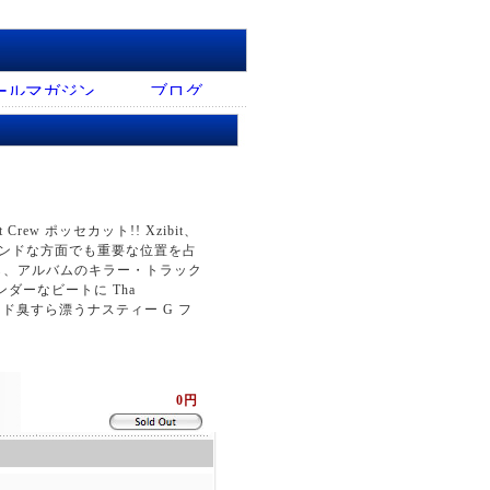
it Crew ポッセカット!! Xzibit、
ダーグランドな方面でも重要な位置を占
fe " から、アルバムのキラー・トラック
・アンダーなビートに Tha
オークランド臭すら漂うナスティー G フ
0円