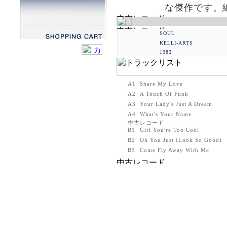
な傑作です。絶
SOUL
KELLI-ARTS
1982
A1
Share My Love
A2
A Touch Of Funk
A3
Your Lady's Just A Dream
A4
What's Your Name
B1
Girl You're Too Cool
B2
Oh You Just (Look So Good)
B3
Come Fly Away With Me