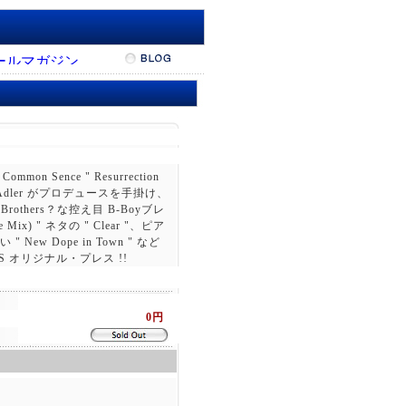
Common Sence " Resurrection
 Lou Adler がプロデュースを手掛け、
rothers？な控え目 B-Boyブレ
ide Mix) " ネタの " Clear "、ピア
ew Dope in Town " など
オリジナル・プレス !!
0円