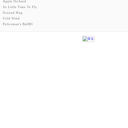
2
Apple Orchard
3
So Little Time To Fly
4
Ground Hog
5
Cold Wind
6
Policeman's BallB1