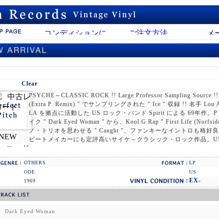
SPIRIT
Clear
PSYCHE～CLASSIC ROCK !! Large Professor Sampling Source !! 
(Extra P. Remix) " でサンプリングされた " Ice " 収録 !! 名手
LA を拠点に活動した US ロック・バンド Spirit による 69年作。P B
イク " Dark Eyed Woman " から、Kool G Rap " First Life (Norfs
ノ・トリオを思わせる " Caught "、ファンキーなイントロも格好良い " N
ビートメイカーにも定評高いサイケ～クラシック・ロック作品。US 
OTHERS
LP
ODE
US
EX-
1969
1
Dark Eyed Woman