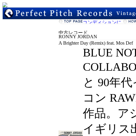
RONNY JORDAN
A Brighter Day (Remix) feat. Mos Def
BLUE NO
COLLABO
と 90
コン RA
作品。ア
イギリス