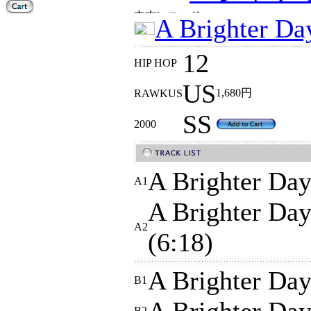
A Brighter Day
12
HIP HOP
US
1,680円
RAWKUS
SS
2000
A Brighter Day
A1
A Brighter Day
A2
(6:18)
A Brighter Day
B1
B2