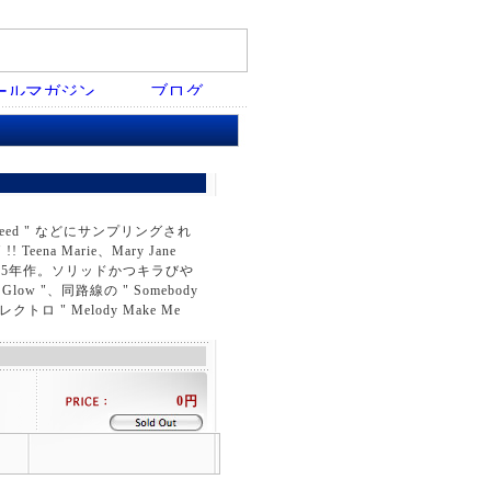
l We Need " などにサンプリングされ
ena Marie、Mary Jane
よる 85年作。ソリッドかつキラびや
 "、同路線の " Somebody
トロ " Melody Make Me
0円