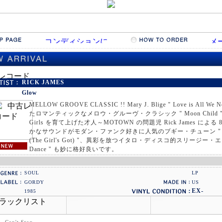
RICK JAMES
Glow
MELLOW GROOVE CLASSIC !! Mary J. Blige " Love is Al
たロマンティックなメロウ・グルーヴ・クラシック " Moon Child " !! Te
Girls を育て上げた才人～MOTOWN の問題児 Rick James に
かなサウンドがモダン・ファンク好きに人気のブギー・チューン " Glow
(The Girl's Got) "、異彩を放つイタロ・ディスコ的スリージー・エレク
Dance " も妙に格好良いです。
SOUL
LP
GORDY
US
EX-
1985