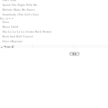
1
Can't Stop
2
Spend The Night With Me
3
Melody Make Me Dance
4
Somebody (The Girl's Got)
1
Glow
2
Moon Child
3
Sha La La La La (Come Back Home)
4
Rock And Roll Control
5
Glow (Reprise)