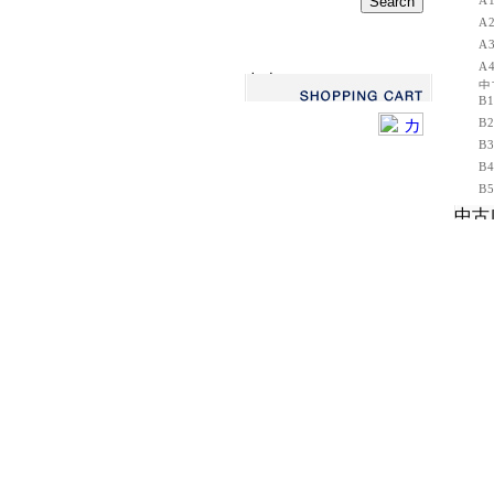
A
A
A
A
B
B
B
B
B