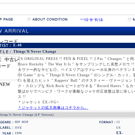
E-40
Things'll Never Change
US ORIGINAL PRESS !! PEN & PIXEL !! 2 Pac " Change
Bruce Hornsby " The Way It Is " をサンプリングした哀愁メロウ !! 
カヴァー的なサビも◎。ベイエリアはヴァレーホ出身のベテラン E-40 による
Of Game " から " Things'll Never Change " のシングル・カット。盟友
Ci を迎えたヒット " Rappers' Ball " のナスティー・ヴァージョン T
ク・スロップな Rick Rock ビートがウネる " Record Haters 
盤ばかりでペンピク・ワークが素敵なジャケ付正規盤は逆に珍しい
ス !!
＊ジャケット EX-/VG+
＊ジャケットの拡大画像はコチラから。
hings'll Never Change (LP Version)
HIP HOP
12
JIVE
US
EX-
1996