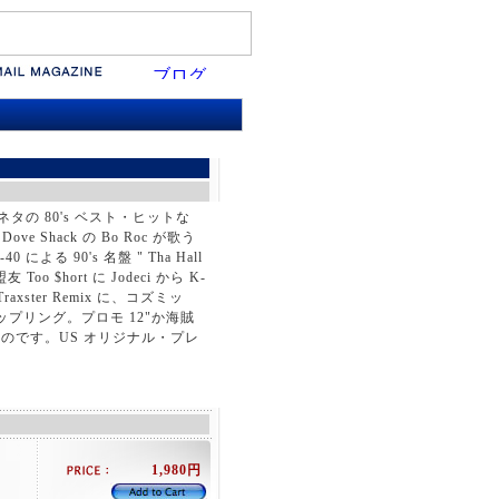
s " と同ネタの 80's ベスト・ヒットな
Dove Shack の Bo Roc が歌う
 90's 名盤 " Tha Hall
 Too $hort に Jodeci から K-
raxster Remix に、コズミッ
" もカップリング。プロモ 12"か海賊
のです。US オリジナル・プレ
1,980円