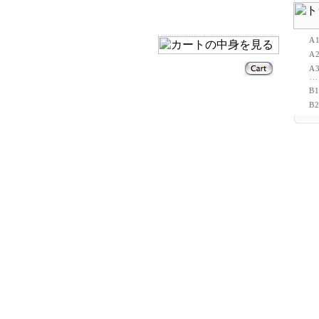
A
A
A
B
B