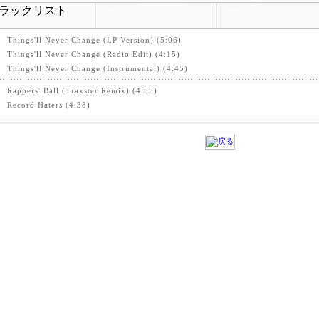
1
Things'll Never Change (LP Version) (5:06)
2
Things'll Never Change (Radio Edit) (4:15)
3
Things'll Never Change (Instrumental) (4:45)
1
Rappers' Ball (Traxster Remix) (4:55)
2
Record Haters (4:38)