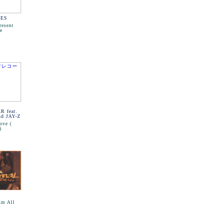
RES
resent
e
 feat.
nd JAY-Z
ove (
)
L
Em All