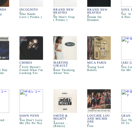
ENDS
INCOGNITO
BRAND NEW
BRAND NEW
SOUL 
HEAVIES
HEAVIES
Up
Who Needs
Vol. II
Love ( Promo )
We Won't Stop
Dream On
A New 
( Promo )
Dreamer
CHIMES
MARTINE
MICA PARIS
JAKI 
GIRAULT
I Still Haven't
Young Soul
You Ca
r Day
Found What I'm
Been Thinking
Rebels
On Me
eat.
Looking For
About You
DAWN PENN
SMITH &
LOUCHIE LOU
GRAN 
MIGHTY
AND MICHIE
ind
You Don't Love
Just T
ONE
Me (No No No)
Anyone...
Of Us
(Remix)
Free