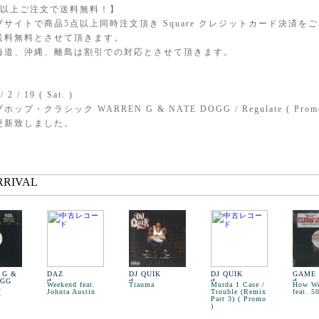
点以上ご注文で送料無料！】
ブサイトで商品5点以上同時注文頂き Square クレジットカード決済を
送料無料とさせて頂きます。
海道、沖縄、離島は割引での対応とさせて頂きます。
/ 2 / 19 ( Sat. )
ホップ・クラシック WARREN G & NATE DOGG / Regulate ( Prom
更新致しました。
 G &
DAZ
DJ QUIK
DJ QUIK
GAME
OGG
Weekend feat.
Trauma
Murda 1 Case /
How W
(
Johnta Austin
Trouble (Remix
feat. 5
Part 3) ( Promo
)