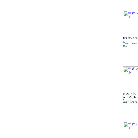
BRUNI 
You Turn
On
MASSIV
ATTACK
Any Love