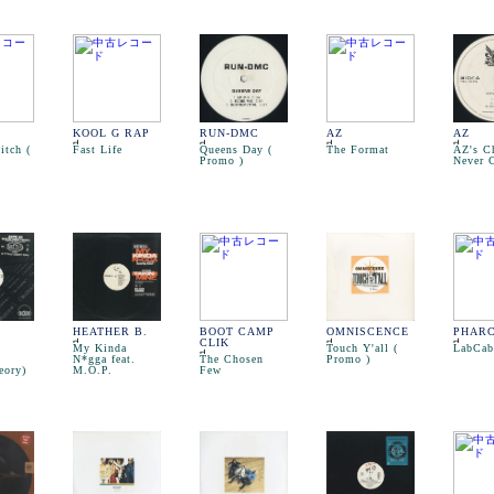
KOOL G RAP
RUN-DMC
AZ
AZ
itch (
Fast Life
Queens Day (
The Format
AZ's Ch
Promo )
Never 
HEATHER B.
BOOT CAMP
OMNISCENCE
PHAR
CLIK
My Kinda
Touch Y'all (
LabCab
-
N*gga feat.
The Chosen
Promo )
eory)
M.O.P.
Few