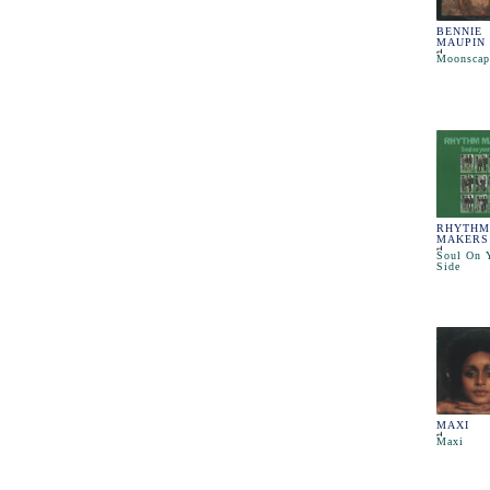
BENNIE
MAUPIN
Moonscap
RHYTHM
MAKERS
Soul On 
Side
MAXI
Maxi