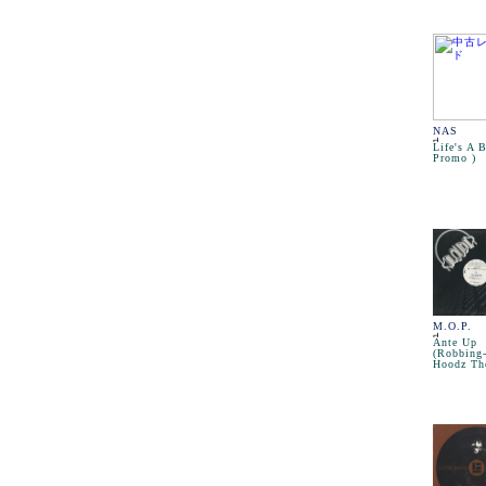
NAS
Life's A B
Promo )
M.O.P.
Ante Up
(Robbing
Hoodz Th