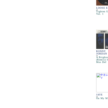
LOOSE 
Tighten 
Vol. 1
RONNY
JORDAN
A Brighte
(Remix) f
Mos Def
JAYE
On My M