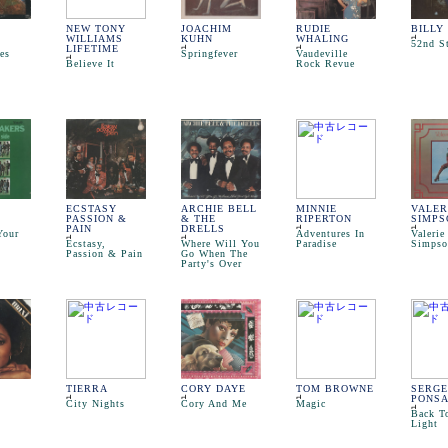
NEW TONY
JOACHIM
RUDIE
BILLY
WILLIAMS
KUHN
WHALING
52nd St
LIFETIME
es
Springfever
Vaudeville
Believe It
Rock Revue
ECSTASY
ARCHIE BELL
MINNIE
VALER
PASSION &
& THE
RIPERTON
SIMPS
PAIN
DRELLS
Your
Adventures In
Valerie
Ecstasy,
Where Will You
Paradise
Simpso
Passion & Pain
Go When The
Party's Over
TIERRA
CORY DAYE
TOM BROWNE
SERGE
PONS
City Nights
Cory And Me
Magic
Back T
Light