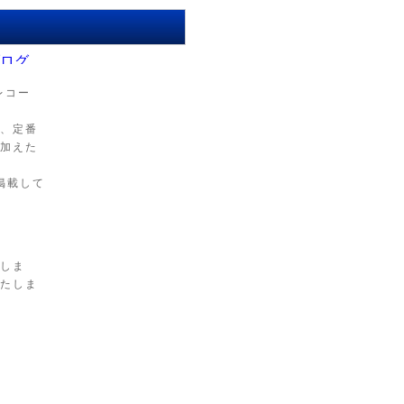
 レコー
、定番
加えた
で掲載して
しま
たしま