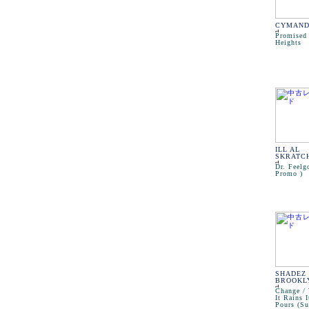
CYMAND
Promised
Heights
ILL AL
SKRATC
Dr. Feelg
Promo )
SHADEZ
BROOKL
Change /
It Rains I
Pours (Su