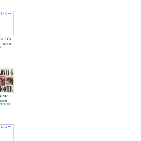
 WILLS
o Dream
n
ONIA 6
ooter
ersion)