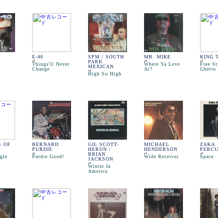
E-40
SPM / SOUTH
MR. MIKE
KING 
PARK
Things'll Never
Where Ya Love
Free St
MEXICAN
Change
At?
Ghetto
High So High
S OF
BERNARD
GIL SCOTT-
MICHAEL
ZAKA
PURDIE
HERON /
HENDERSON
PERCU
BRIAN
gle
Purdie Good!
Wide Receiver
Space
JACKSON
Winter In
America