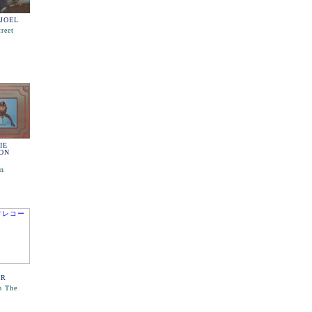
 JOEL
reet
IE
ON
n
AR
o The