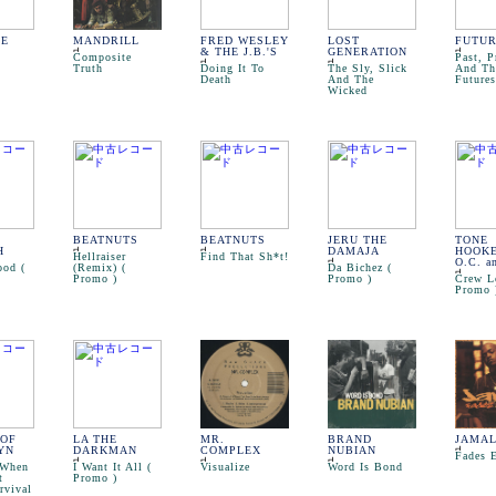
E
MANDRILL
FRED WESLEY
LOST
FUTU
& THE J.B.'S
GENERATION
Composite
Past, P
Truth
Doing It To
The Sly, Slick
And Th
Death
And The
Futures
Wicked
BEATNUTS
BEATNUTS
JERU THE
TONE
H
DAMAJA
HOOKER
Hellraiser
Find That Sh*t!
O.C. a
ood (
(Remix) (
Da Bichez (
Promo )
Promo )
Crew L
Promo 
 OF
LA THE
MR.
BRAND
JAMA
YN
DARKMAN
COMPLEX
NUBIAN
Fades 
 When
I Want It All (
Visualize
Word Is Bond
t
Promo )
rvival