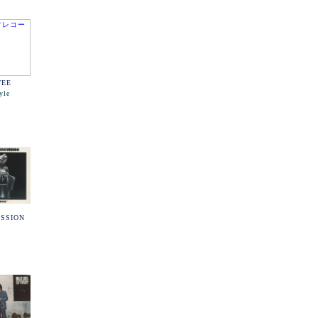
TEE
yle
SSION