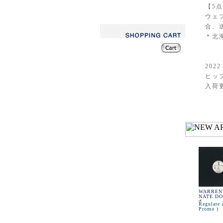
【5
ウェ
合、
＊北
2022 
ヒップ
入荷
WARREN
NATE D
Regulate 
Promo )