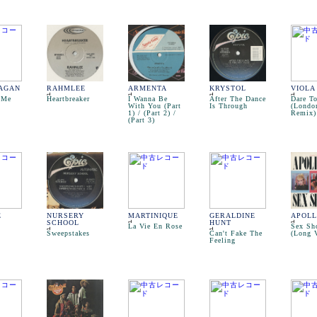
PAGAN
RAHMLEE
ARMENTA
KRYSTOL
VIOLA
 Me
Heartbreaker
I Wanna Be
After The Dance
Dare T
With You (Part
Is Through
(Londo
1) / (Part 2) /
Remix)
(Part 3)
E
NURSERY
MARTINIQUE
GERALDINE
APOLL
SCHOOL
HUNT
La Vie En Rose
Sex Sh
Sweepstakes
Can't Fake The
(Long V
Feeling