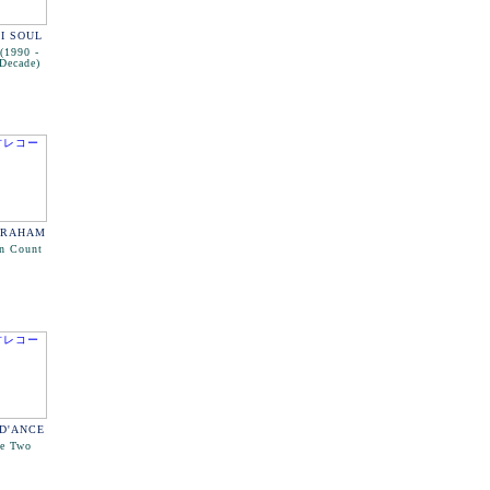
II SOUL
 (1990 -
Decade)
GRAHAM
n Count
D'ANCE
he Two