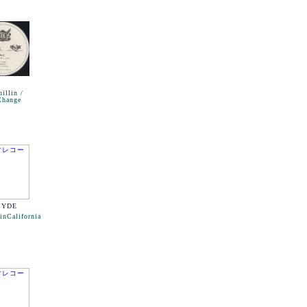
illin /
Change
CYDE
inCalifornia