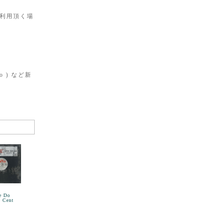
ご利用頂く場
o ) など新
e Do
0 Cent