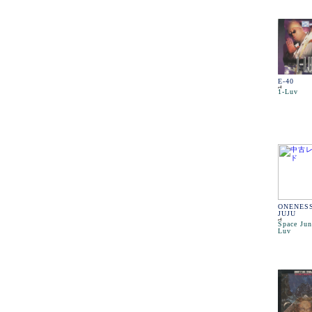
E-40
1-Luv
ONENES
JUJU
Space Jun
Luv